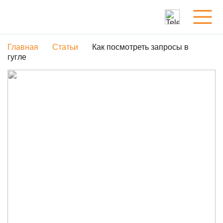
Главная
Статьи
Как посмотреть запросы в
Услуги
гугле
Обо мне
Портфолио
Статьи
Контакты