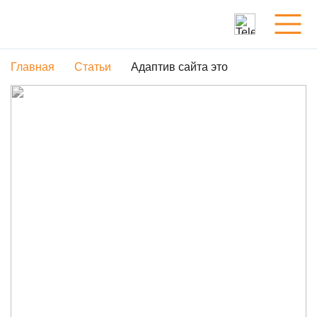
Главная
Статьи
Адаптив сайта это
Услуги
Обо мне
Портфолио
Статьи
Контакты