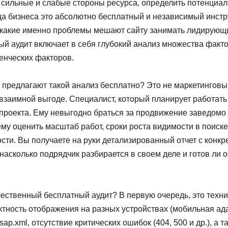
сильные и слабые стороны ресурса, определить потенциаль
а бизнеса это абсолютно бесплатный и независимый инстр
 какие именно проблемы мешают сайту занимать лидирующи
й аудит включает в себя глубокий анализ множества фактор
енческих факторов.
предлагают такой анализ бесплатно? Это не маркетинговый
заимной выгоде. Специалист, который планирует работать 
 проекта. Ему невыгодно браться за продвижение заведом
му оценить масштаб работ, сроки роста видимости в поиске
сти. Вы получаете на руки детализированный отчет с кон
 насколько подрядчик разбирается в своем деле и готов ли 
чественный бесплатный аудит? В первую очередь, это тех
ектность отображения на разных устройствах (мобильная ада
sap.xml, отсутствие критических ошибок (404, 500 и др.), а