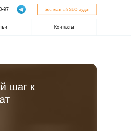
0-97
Бесплатный SEO-аудит
тьи
Контакты
й шаг к
ат