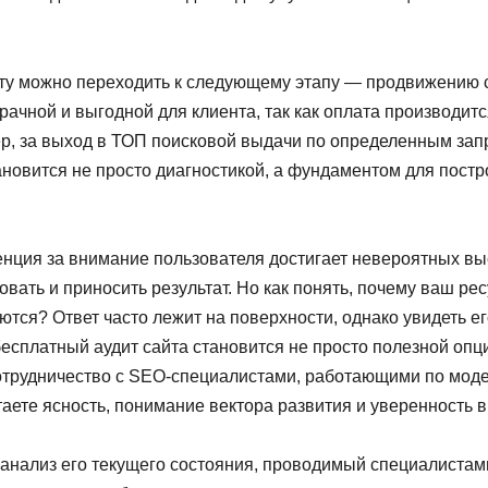
иту можно переходить к следующему этапу — продвижению с 
ачной и выгодной для клиента, так как оплата производитс
р, за выход в ТОП поисковой выдачи по определенным запр
ановится не просто диагностикой, а фундаментом для пост
нция за внимание пользователя достигает невероятных высо
вать и приносить результат. Но как понять, почему ваш ре
ются? Ответ часто лежит на поверхности, однако увидеть е
есплатный аудит сайта становится не просто полезной опц
трудничество с SEO-специалистами, работающими по модел
етаете ясность, понимание вектора развития и уверенность 
 анализ его текущего состояния, проводимый специалистам