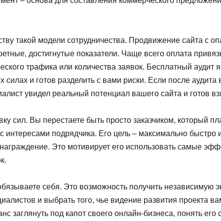
кумент – основа для составления коммерческого предложен
ву такой модели сотрудничества. Продвижение сайта с опла
нкретные, достигнутые показатели. Чаще всего оплата прив
еского трафика или количества заявок. Бесплатный аудит 
х силах и готов разделить с вами риски. Если после аудита
ециалист увидел реальный потенциал вашего сайта и готов вз
ку сил. Вы перестаете быть просто заказчиком, который пл
с интересами подрядчика. Его цель – максимально быстро 
ознаграждение. Это мотивирует его использовать самые эф
к.
 обязываете себя. Это возможность получить независимую 
иалистов и выбрать того, чье видение развития проекта в
 заглянуть под капот своего онлайн-бизнеса, понять его 