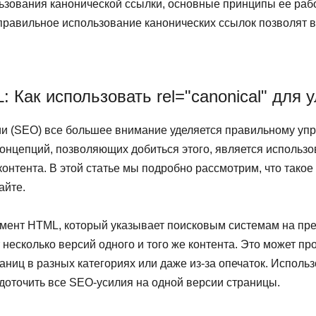
ьзования канонической ссылки, основные принципы ее раб
правильное использование канонических ссылок позволят 
 Как использовать rel="canonical" для
и (SEO) все большее внимание уделяется правильному упр
онцепций, позволяющих добиться этого, является использ
нтента. В этой статье мы подробно рассмотрим, что такое r
айте.
элемент HTML, который указывает поисковым системам на пр
 несколько версий одного и того же контента. Это может п
аниц в разных категориях или даже из-за опечаток. Исполь
доточить все SEO-усилия на одной версии страницы.