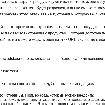
, встречают страницы с дублирующимся контентом, они мог
что весь ваш контент будет разрознен, и вы не сможете по
 избежать этого, указывая на ту страницу, которую вы счит
йтов, которые используют фильтры или сортировку для свои
если у вас есть страница с продуктами, которая доступна п
es", то вы можете указать один из этих URL в качестве кано
ете эффективно использовать rel="canonical" для повыше
ские теги
е теги на своем сайте, следуйте этим рекомендациям:
дой страницы. Пример кода, который нужно внедрить:
т избежать путаницы и гарантирует, что поисковые системы
в на одной странице. Это может привести к путанице для по