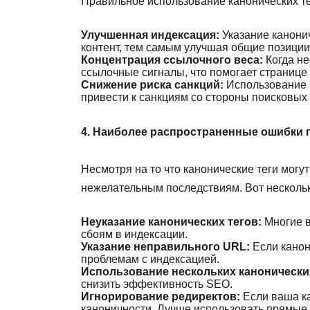
Правильное использование канонических те
Улучшенная индексация:
Указание канони
контент, тем самым улучшая общие позиции
Концентрация ссылочного веса:
Когда не
ссылочные сигналы, что помогает странице 
Снижение риска санкций:
Использование к
привести к санкциям со стороны поисковых 
4. Наиболее распространенные ошибки п
Несмотря на то что канонические теги могу
нежелательным последствиям. Вот несколь
Неуказание канонических тегов:
Многие в
сбоям в индексации.
Указание неправильного URL:
Если канон
проблемам с индексацией.
Использование нескольких канонических
снизить эффективность SEO.
Игнорирование редиректов:
Если ваша ка
каноничности. Лучше использовать прямые 