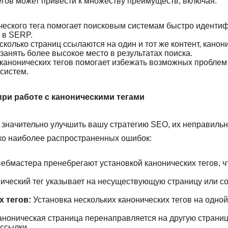
гов может привести к множеству преимуществ, включая:
ческого тега помогает поисковым системам быстро иденти
 в SERP.
сколько страниц ссылаются на один и тот же контент, канон
занять более высокое место в результатах поиска.
анонических тегов помогает избежать возможных проблем 
систем.
ри работе с каноническими тегами
т значительно улучшить вашу стратегию SEO, их неправиль
ко наиболее распространенных ошибок:
ебмастера пренебрегают установкой канонических тегов, ч
ический тег указывает на несуществующую страницу или со
 тегов:
Установка нескольких канонических тегов на одно
ноническая страница перенаправляется на другую страницу
ссылки.