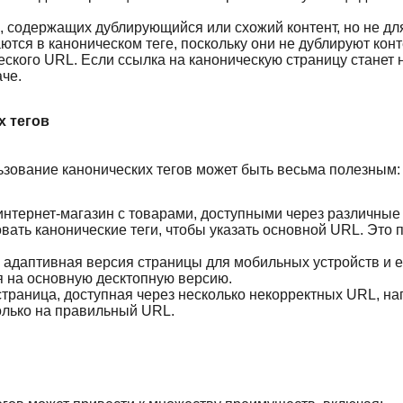
, содержащих дублирующийся или схожий контент, но не дл
тся в каноническом теге, поскольку они не дублируют конт
кого URL. Если ссылка на каноническую страницу станет н
че.
х тегов
ьзование канонических тегов может быть весьма полезным:
 интернет-магазин с товарами, доступными через различные
овать канонические теги, чтобы указать основной URL. Это
ь адаптивная версия страницы для мобильных устройств и е
я на основную десктопную версию.
 страница, доступная через несколько некорректных URL, н
только на правильный URL.