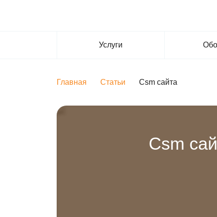
Услуги
Обо
Главная
Статьи
Csm сайта
Csm сай