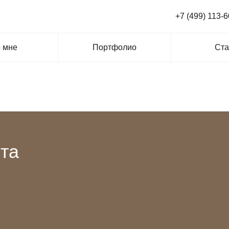
+7 (499) 113-6
 мне
Портфолио
Ста
та