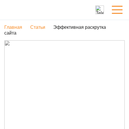
Главная
Статьи
Эффективная раскрутка
Услуги
сайта
Обо мне
Портфолио
Статьи
Контакты