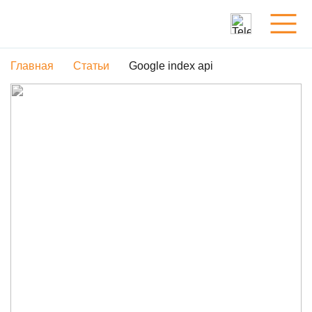
Главная
Статьи
Google index api
Услуги
Обо мне
Портфолио
Статьи
Контакты