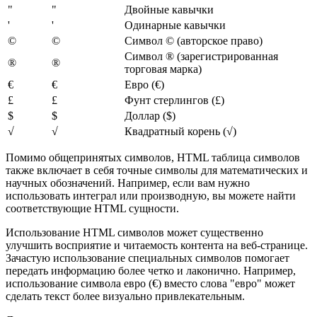
"
"
Двойные кавычки
'
'
Одинарные кавычки
©
©
Символ © (авторское право)
Символ ® (зарегистрированная
®
®
торговая марка)
€
€
Евро (€)
£
£
Фунт стерлингов (£)
$
$
Доллар ($)
√
√
Квадратный корень (√)
Помимо общепринятых символов, HTML таблица символов
также включает в себя точные символы для математических и
научных обозначений. Например, если вам нужно
использовать интеграл или производную, вы можете найти
соответствующие HTML сущности.
Использование HTML символов может существенно
улучшить восприятие и читаемость контента на веб-странице.
Зачастую использование специальных символов помогает
передать информацию более четко и лаконично. Например,
использование символа евро (€) вместо слова "евро" может
сделать текст более визуально привлекательным.