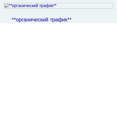
**органический трафик**
Топ 100 запросов
Александр Орлов
© Все права защищены,
+7 (499) 113-60-97