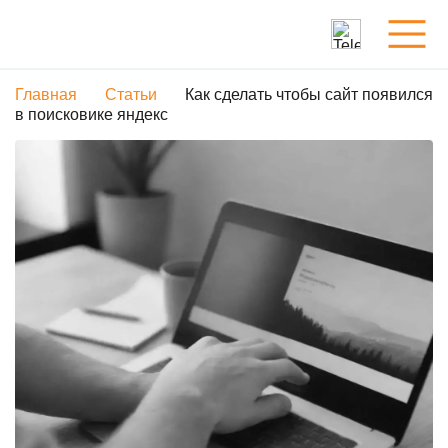
Главная
Статьи
Как сделать чтобы сайт появился
Услуги
в поисковике яндекс
Обо мне
Портфолио
Статьи
Контакты