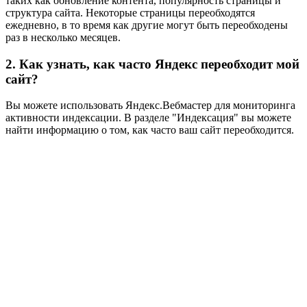
таких как обновление контента, популярность страницы и
структура сайта. Некоторые страницы переобходятся
ежедневно, в то время как другие могут быть переобходены
раз в несколько месяцев.
2. Как узнать, как часто Яндекс переобходит мой
сайт?
Вы можете использовать Яндекс.Вебмастер для мониторинга
активности индексации. В разделе "Индексация" вы можете
найти информацию о том, как часто ваш сайт переобходится.
3. Что делать, если Яндекс не переобходит сайт?
Если вы заметили, что ваш сайт не переобходит,
рекомендуется проверить наличие ошибок индексации,
оптимизировать структуру сайта и убедиться, что контент
обновляется регулярно.
4. Есть ли способы ускорить переобход страниц?
Да, вы можете ускорить переобход страниц, улучшая качество
контента, предоставляя картографические файлы и
оптимизируя внутренние ссылки. Также важно следить за