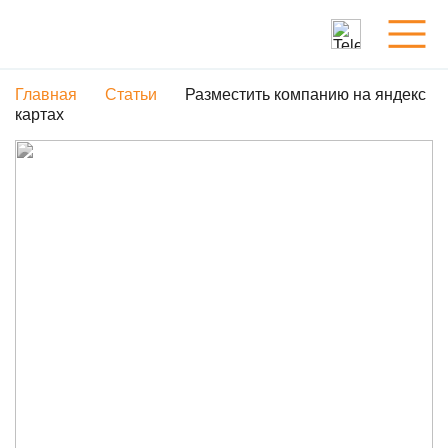
Главная
Статьи
Разместить компанию на яндекс
Услуги
картах
Обо мне
Портфолио
Статьи
Контакты