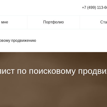
+7 (499) 113-6
 мне
Портфолио
Ста
ковому продвижению
ист по поисковому продв