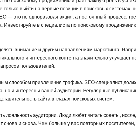
ист по поисковому продвижению играет важную роль в успех
только выйти на первые позиции в поисковых системах, но
SEO — это не одноразовая акция, а постоянный процесс, т
а. Инвестируйте в специалиста по поисковому продвижению,
елять внимание и другим направлениям маркетинга. Наприм
икального и интересного контента значительно улучшает по
апросов пользователей.
чным способом привлечения трафика. SEO-специалист долже
а, но и интересны вашей аудитории. Регулярные публикации
дставительность сайта в глазах поисковых систем.
ить лояльность аудитории. Люди любят читать советы, иссле
т снова и снова. Чем больше у вас повторных посетителей,