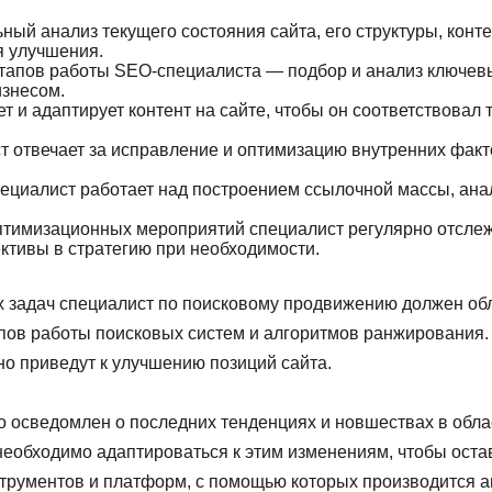
ый анализ текущего состояния сайта, его структуры, конте
я улучшения.
тапов работы SEO-специалиста — подбор и анализ ключевы
изнесом.
т и адаптирует контент на сайте, чтобы он соответствовал
отвечает за исправление и оптимизацию внутренних фактор
ециалист работает над построением ссылочной массы, анал
тимизационных мероприятий специалист регулярно отслежи
ективы в стратегию при необходимости.
задач специалист по поисковому продвижению должен обл
ипов работы поисковых систем и алгоритмов ранжирования
но приведут к улучшению позиций сайта.
о осведомлен о последних тенденциях и новшествах в обл
необходимо адаптироваться к этим изменениям, чтобы оста
трументов и платформ, с помощью которых производится ан