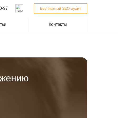
0-97
Бесплатный SEO-аудит
тьи
Контакты
ижению