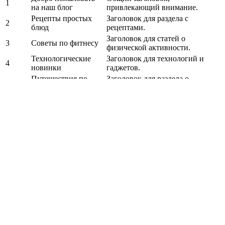
1
на наш блог
привлекающий внимание.
Рецепты простых
Заголовок для раздела с
2
блюд
рецептами.
Заголовок для статей о
3
Советы по фитнесу
физической активности.
Технологические
Заголовок для технологий и
4
новинки
гаджетов.
Путешествия по
Заголовок для раздела о
5
Европе
путешествиях.
Здоровый образ
Заголовок, посвященный
6
жизни
здоровью и питанию.
Основные проблемы по теме "Тег h1
пример"
Неправильное использование тега h1
Тег h1 является одним из самых важных элементов SEO для
веб-страниц, так как он указывает на основной заголовок
страницы и помогает поисковым системам понять структуру
контента. Однако многие веб-мастера допускают ошибки,
используя h1 неправильно. Например, на одной странице не