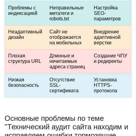
Проблемы с
Неправильные
Настройка
индексацией
метатеги и
SEO-
robots.txt
параметров
Неадаптивный
Сайт не
Внедрение
дизайн
отображается
адаптивной
на мобильных
верстки
Плохая
Длинные и
Создание ЧПУ
структура URL
нечитаемые
и редиректы
адреса страниц
Низкая
Отсутствие
Установка
безопасность
SSL-
HTTPS-
сертификата
протокола
Основные проблемы по теме
"Технический аудит сайта находим и
исправляем ошибки тормозящие