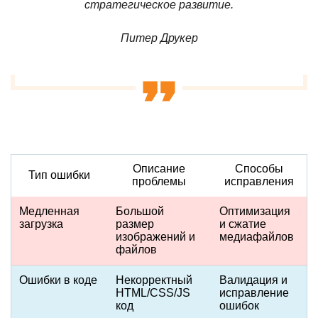
стратегическое развитие.
Питер Друкер
Описание
Способы
Тип ошибки
проблемы
исправления
Медленная
Большой
Оптимизация
загрузка
размер
и сжатие
изображений и
медиафайлов
файлов
Ошибки в коде
Некорректный
Валидация и
HTML/CSS/JS
исправление
код
ошибок