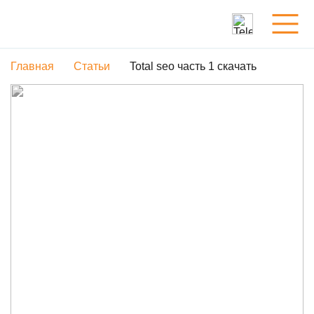
Главная
Статьи
Total seo часть 1 скачать
Услуги
Обо мне
Портфолио
Статьи
Контакты