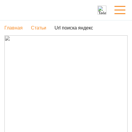
Главная
Статьи
Url поиска яндекс
Услуги
Обо мне
Портфолио
Статьи
Контакты