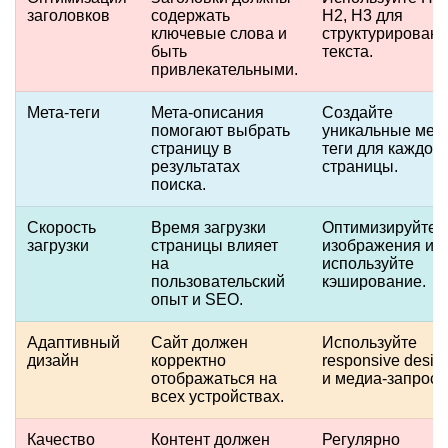
заголовков
содержать
H2, H3 для
ключевые слова и
структурирован
быть
текста.
привлекательными.
Мета-теги
Мета-описания
Создайте
помогают выбрать
уникальные мета
страницу в
теги для каждой
результатах
страницы.
поиска.
Скорость
Время загрузки
Оптимизируйте
загрузки
страницы влияет
изображения и
на
используйте
пользовательский
кэширование.
опыт и SEO.
Адаптивный
Сайт должен
Используйте
дизайн
корректно
responsive desig
отображаться на
и медиа-запросы
всех устройствах.
Качество
Контент должен
Регулярно