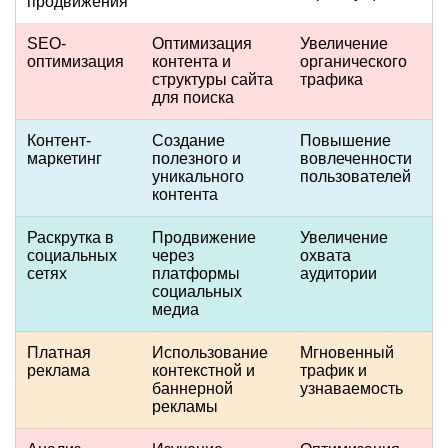
продвижения
SEO-
Оптимизация
Увеличение
оптимизация
контента и
органического
структуры сайта
трафика
для поиска
Контент-
Создание
Повышение
маркетинг
полезного и
вовлеченности
уникального
пользователей
контента
Раскрутка в
Продвижение
Увеличение
социальных
через
охвата
сетях
платформы
аудитории
социальных
медиа
Платная
Использование
Мгновенный
реклама
контекстной и
трафик и
баннерной
узнаваемость
рекламы